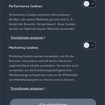
Modelle
Performance Cookies
Kaufen & leasen
Performance Cookies sammeln Informationen
Alle Modelle
darüber, wie unsere Webseite genutzt wird (z. B.
Anzahl der Besuche, Verweildauer). Diese Cookies
Modelle vergleichen
Service & Zubehör
werden zur Optimierung der Webseite verwendet.
Neuwagensuche
Elektromodelle
Einstellungen anpassen
Gebrauchtwagensuche
Support
Saisonale Angebote
Plug-in-Hybride
Marketing Cookies
Gebrauchtwagen
Audi Services
Über Audi
Kundenservice
Marketing Cookies werden verwendet, um für die
Finanzierung
Benutzer relevantere und auf deren Interessen
Garantie
Händlersuche
zugeschnittene Inhalte anzubieten. Sie werden auch
Aktionen & Angebote
Unternehmen
verwendet, um die Erscheinungshäufigkeit einer
Audi digital services
Audi Code
Werbeanzeige zu begrenzen und um die Effektivität
Geschäftskunden
Karriere
von Werbekampagnen zu messen und zu steuern.
myAudi
Häufige Fragen (FAQ)
Investor Relations
Einstellungen anpassen
© 2026 AUDI AG. Alle Rechte vorbehalten
Audi Online Beratung
Presse & Media Center
Impressum
Rechtliches
Hinweisgebersystem
Online-Terminvereinbarung
Alle akzeptieren