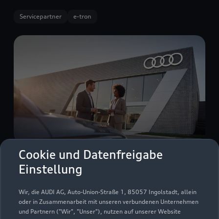
Servicepartner
e-tron
Cookie und Datenfreigabe
Einstellung
Nachtweide 24
67433 Neustadt
Wir, die AUDI AG, Auto-Union-Straße 1, 85057 Ingolstadt, allein
oder in Zusammenarbeit mit unseren verbundenen Unternehmen
06321 491740
und Partnern ("Wir", "Unser"), nutzen auf unserer Website